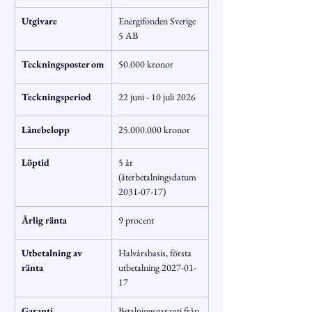
Utgivare
Energifonden Sverige 
5 AB
Teckningsposter om
50.000 kronor
Teckningsperiod
22 juni - 10 juli 2026
Lånebelopp
25.000.000 kronor
Löptid
5 år 
(återbetalningsdatum 
2031-07-17)
Årlig ränta
9 procent
Utbetalning av 
Halvårsbasis, första 
ränta
utbetalning 2027-01-
17
Garanti
Betalningsgaranti från 